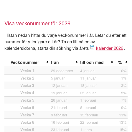
Visa veckonummer för 2026
I listan nedan hittar du varje veckonummer i år. Letar du efter ett
nummer för ytterligare ett år? Ta en titt på en av
kalendersidorna, starta din sökning via årets
kalender 2026
.
Veckonummer
från
till och med
%
Vecka 1
29 december
4 januari
0%
Vecka 2
5 januari
11 januari
1%
Vecka 3
12 januari
18 januari
3%
Vecka 4
19 januari
25 januari
5%
Vecka 5
26 januari
1 februari
7%
Vecka 6
2 februari
8 februari
9%
Vecka 7
9 februari
15 februari
11%
Vecka 8
16 februari
22 februari
13%
Vecka 9
23 februari
1 mars
15%