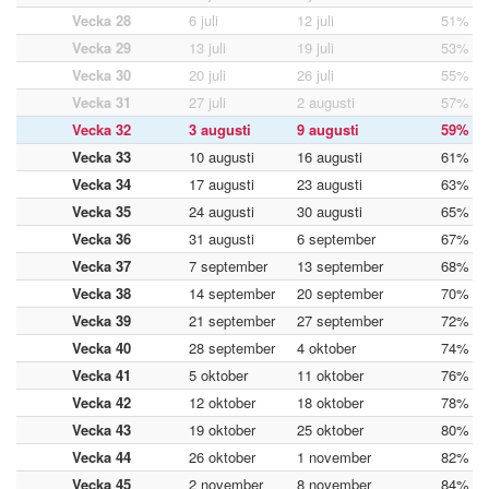
Vecka 28
6 juli
12 juli
51%
Vecka 29
13 juli
19 juli
53%
Vecka 30
20 juli
26 juli
55%
Vecka 31
27 juli
2 augusti
57%
Vecka 32
3 augusti
9 augusti
59%
Vecka 33
10 augusti
16 augusti
61%
Vecka 34
17 augusti
23 augusti
63%
Vecka 35
24 augusti
30 augusti
65%
Vecka 36
31 augusti
6 september
67%
Vecka 37
7 september
13 september
68%
Vecka 38
14 september
20 september
70%
Vecka 39
21 september
27 september
72%
Vecka 40
28 september
4 oktober
74%
Vecka 41
5 oktober
11 oktober
76%
Vecka 42
12 oktober
18 oktober
78%
Vecka 43
19 oktober
25 oktober
80%
Vecka 44
26 oktober
1 november
82%
Vecka 45
2 november
8 november
84%