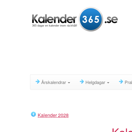
365 dagar en kalender inom räckhåll!
Årskalendrar
Helgdagar
Pra
Kalender 2028
Kal