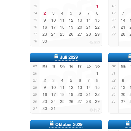
1
13
18
2
3
4
5
6
7
8
7
14
19
9
10
11
12
13
14
15
14
15
20
16
17
18
19
20
21
22
21
16
21
23
24
25
26
27
28
29
28
17
22
30
18
Juli 2029
Nr
Må
Ti
On
To
Fr
Lö
Sö
Nr
Må
1
26
31
2
3
4
5
6
7
8
6
27
32
9
10
11
12
13
14
15
13
28
33
16
17
18
19
20
21
22
20
29
34
23
24
25
26
27
28
29
27
30
35
30
31
31
Oktober 2029