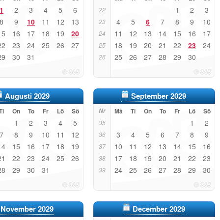
1
2
3
4
5
6
1
2
3
22
8
9
10
11
12
13
4
5
6
7
8
9
10
23
15
16
17
18
19
20
11
12
13
14
15
16
17
24
22
23
24
25
26
27
18
19
20
21
22
23
24
25
29
30
31
25
26
27
28
29
30
26
Augusti 2029
September 2029
Ti
On
To
Fr
Lö
Sö
Nr
Må
Ti
On
To
Fr
Lö
Sö
1
2
3
4
5
1
2
35
7
8
9
10
11
12
3
4
5
6
7
8
9
36
14
15
16
17
18
19
10
11
12
13
14
15
16
37
21
22
23
24
25
26
17
18
19
20
21
22
23
38
28
29
30
31
24
25
26
27
28
29
30
39
November 2029
December 2029