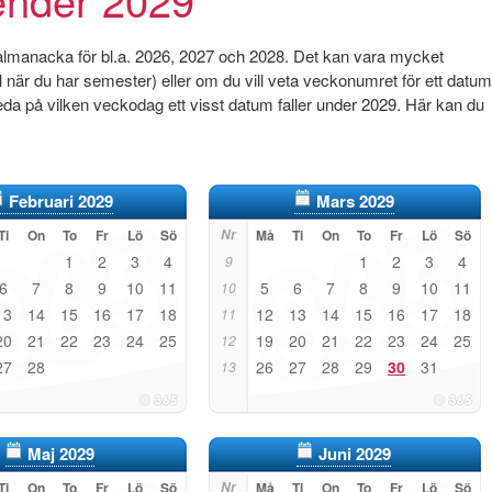
 almanacka för bl.a. 2026, 2027 och 2028. Det kan vara mycket
pel när du har semester) eller om du vill veta veckonumret för ett datum
da på vilken veckodag ett visst datum faller under 2029. Här kan du
Februari 2029
Mars 2029
Ti
On
To
Fr
Lö
Sö
Nr
Må
Ti
On
To
Fr
Lö
Sö
1
2
3
4
1
2
3
4
9
6
7
8
9
10
11
5
6
7
8
9
10
11
10
13
14
15
16
17
18
12
13
14
15
16
17
18
11
20
21
22
23
24
25
19
20
21
22
23
24
25
12
27
28
26
27
28
29
30
31
13
Maj 2029
Juni 2029
Ti
On
To
Fr
Lö
Sö
Nr
Må
Ti
On
To
Fr
Lö
Sö