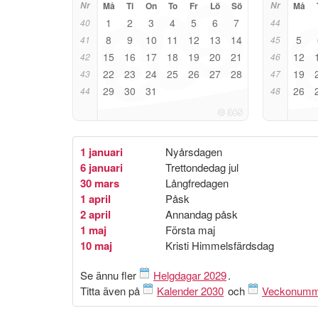
Nr
Må
Ti
On
To
Fr
Lö
Sö
Nr
Må
1
2
3
4
5
6
7
40
44
8
9
10
11
12
13
14
5
41
45
15
16
17
18
19
20
21
12
42
46
22
23
24
25
26
27
28
19
43
47
29
30
31
26
44
48
1 januari
Nyårsdagen
6 januari
Trettondedag jul
30 mars
Långfredagen
1 april
Påsk
2 april
Annandag påsk
1 maj
Första maj
10 maj
Kristi Himmelsfärdsdag
Se ännu fler
Helgdagar 2029
.
Titta även på
Kalender 2030
och
Veckonumm