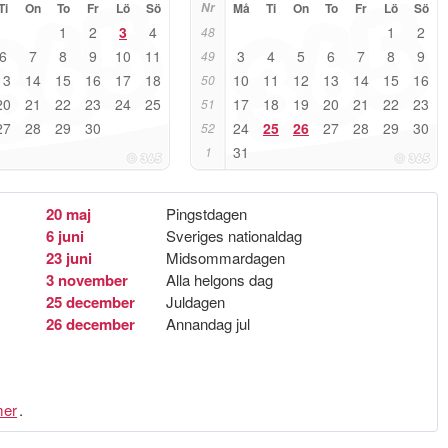
Ti
On
To
Fr
Lö
Sö
Nr
Må
Ti
On
To
Fr
Lö
Sö
1
2
3
4
1
2
48
6
7
8
9
10
11
3
4
5
6
7
8
9
49
13
14
15
16
17
18
10
11
12
13
14
15
16
50
20
21
22
23
24
25
17
18
19
20
21
22
23
51
27
28
29
30
24
25
26
27
28
29
30
52
31
1
20 maj
Pingstdagen
6 juni
Sveriges nationaldag
23 juni
Midsommardagen
3 november
Alla helgons dag
25 december
Juldagen
26 december
Annandag jul
er
.