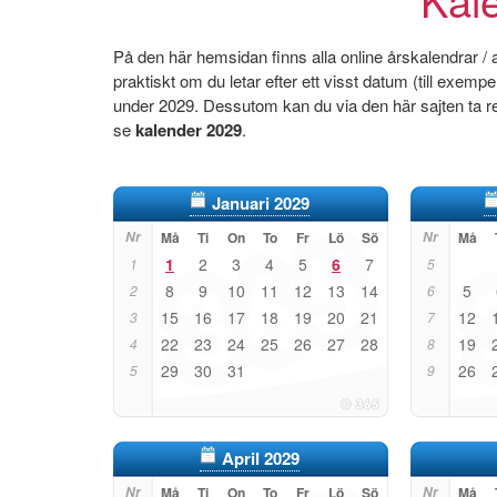
På den här hemsidan finns alla online årskalendrar /
praktiskt om du letar efter ett visst datum (till exem
under 2029. Dessutom kan du via den här sajten ta re
se
kalender 2029
.
Januari 2029
Nr
Må
Ti
On
To
Fr
Lö
Sö
Nr
Må
1
2
3
4
5
6
7
1
5
8
9
10
11
12
13
14
5
2
6
15
16
17
18
19
20
21
12
3
7
22
23
24
25
26
27
28
19
4
8
29
30
31
26
5
9
April 2029
Nr
Må
Ti
On
To
Fr
Lö
Sö
Nr
Må