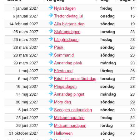
1 januari 2027
Nyårsdagen
fredag
148
6 januari 2027
Trettondedag jul
onsdag
153
14 februari 2027
Alla hjärtans dag
söndag
192
25 mars 2027
Skärtorsdagen
torsdag
231
26 mars 2027
Långfredagen
fredag
232
28 mars 2027
Påsk
söndag
234
28 mars 2027
Sommartid
söndag
234
29 mars 2027
Annandag påsk
måndag
235
1 maj 2027
Första maj
lördag
268
6 maj 2027
Kristi Himmelsfärdsdag
torsdag
273
16 maj 2027
Pingstdagen
söndag
283
17 maj 2027
Annandag pingst
måndag
284
30 maj 2027
Mors dag
söndag
297
6 juni 2027
Sveriges nationaldag
söndag
304
25 juni 2027
Midsommarafton
fredag
323
26 juni 2027
Midsommardagen
lördag
324
31 oktober 2027
Halloween
söndag
451