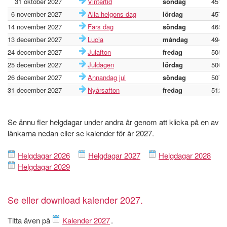
31 oktober 2027
Vintertid
söndag
451
6 november 2027
Alla helgons dag
lördag
457
14 november 2027
Fars dag
söndag
465
13 december 2027
Lucia
måndag
494
24 december 2027
Julafton
fredag
505
25 december 2027
Juldagen
lördag
506
26 december 2027
Annandag jul
söndag
507
31 december 2027
Nyårsafton
fredag
512
Se ännu fler helgdagar under andra år genom att klicka på en av
länkarna nedan eller se kalender för år 2027.
Helgdagar 2026
Helgdagar 2027
Helgdagar 2028
Helgdagar 2029
Se eller download kalender 2027.
Titta även på
Kalender 2027
.