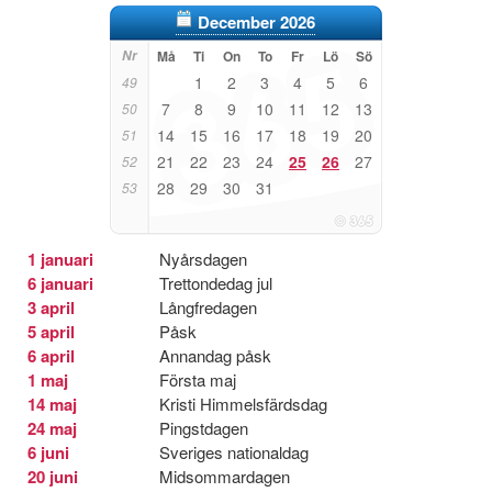
December 2026
Nr
Må
Ti
On
To
Fr
Lö
Sö
1
2
3
4
5
6
49
7
8
9
10
11
12
13
50
14
15
16
17
18
19
20
51
21
22
23
24
25
26
27
52
28
29
30
31
53
1 januari
Nyårsdagen
6 januari
Trettondedag jul
3 april
Långfredagen
5 april
Påsk
6 april
Annandag påsk
1 maj
Första maj
14 maj
Kristi Himmelsfärdsdag
24 maj
Pingstdagen
6 juni
Sveriges nationaldag
20 juni
Midsommardagen