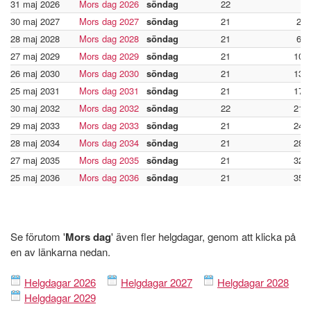
31 maj 2026
Mors dag 2026
söndag
22
-
30 maj 2027
Mors dag 2027
söndag
21
296
28 maj 2028
Mors dag 2028
söndag
21
660
27 maj 2029
Mors dag 2029
söndag
21
102
26 maj 2030
Mors dag 2030
söndag
21
138
25 maj 2031
Mors dag 2031
söndag
21
175
30 maj 2032
Mors dag 2032
söndag
22
212
29 maj 2033
Mors dag 2033
söndag
21
248
28 maj 2034
Mors dag 2034
söndag
21
285
27 maj 2035
Mors dag 2035
söndag
21
321
25 maj 2036
Mors dag 2036
söndag
21
357
Se förutom '
Mors dag
' även fler helgdagar, genom att klicka på
en av länkarna nedan.
Helgdagar 2026
Helgdagar 2027
Helgdagar 2028
Helgdagar 2029