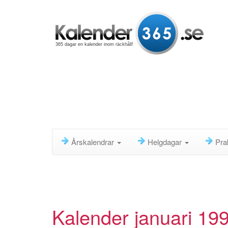
365 dagar en kalender inom räckhåll!
Årskalendrar
Helgdagar
Pra
Kalender januari 19