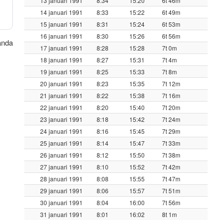
13 januari 1991
8:34
15:20
6t 46m
14 januari 1991
8:33
15:22
6t 49m
15 januari 1991
8:31
15:24
6t 53m
16 januari 1991
8:30
15:26
6t 56m
vända
17 januari 1991
8:28
15:28
7t 0m
18 januari 1991
8:27
15:31
7t 4m
19 januari 1991
8:25
15:33
7t 8m
20 januari 1991
8:23
15:35
7t 12m
21 januari 1991
8:22
15:38
7t 16m
22 januari 1991
8:20
15:40
7t 20m
23 januari 1991
8:18
15:42
7t 24m
24 januari 1991
8:16
15:45
7t 29m
25 januari 1991
8:14
15:47
7t 33m
26 januari 1991
8:12
15:50
7t 38m
27 januari 1991
8:10
15:52
7t 42m
28 januari 1991
8:08
15:55
7t 47m
29 januari 1991
8:06
15:57
7t 51m
30 januari 1991
8:04
16:00
7t 56m
31 januari 1991
8:01
16:02
8t 1m