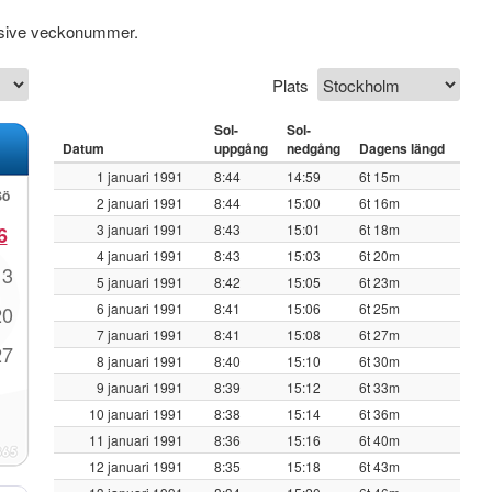
lusive veckonummer.
Plats
Sol-
Sol-
Datum
uppgång
nedgång
Dagens längd
1 januari 1991
8:44
14:59
6t 15m
Sö
2 januari 1991
8:44
15:00
6t 16m
3 januari 1991
8:43
15:01
6t 18m
6
4 januari 1991
8:43
15:03
6t 20m
13
5 januari 1991
8:42
15:05
6t 23m
6 januari 1991
8:41
15:06
6t 25m
20
7 januari 1991
8:41
15:08
6t 27m
27
8 januari 1991
8:40
15:10
6t 30m
9 januari 1991
8:39
15:12
6t 33m
10 januari 1991
8:38
15:14
6t 36m
11 januari 1991
8:36
15:16
6t 40m
12 januari 1991
8:35
15:18
6t 43m