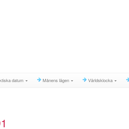
ktiska datum
Månens lägen
Världsklocka
91