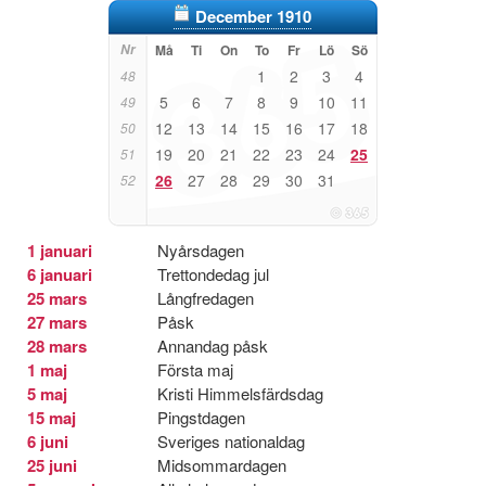
December 1910
Nr
Må
Ti
On
To
Fr
Lö
Sö
1
2
3
4
48
5
6
7
8
9
10
11
49
12
13
14
15
16
17
18
50
19
20
21
22
23
24
25
51
26
27
28
29
30
31
52
1 januari
Nyårsdagen
6 januari
Trettondedag jul
25 mars
Långfredagen
27 mars
Påsk
28 mars
Annandag påsk
1 maj
Första maj
5 maj
Kristi Himmelsfärdsdag
15 maj
Pingstdagen
6 juni
Sveriges nationaldag
25 juni
Midsommardagen