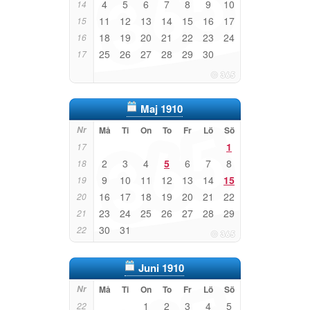
4
5
6
7
8
9
10
14
11
12
13
14
15
16
17
15
18
19
20
21
22
23
24
16
25
26
27
28
29
30
17
Maj 1910
Nr
Må
Ti
On
To
Fr
Lö
Sö
1
17
2
3
4
5
6
7
8
18
9
10
11
12
13
14
15
19
16
17
18
19
20
21
22
20
23
24
25
26
27
28
29
21
30
31
22
Juni 1910
Nr
Må
Ti
On
To
Fr
Lö
Sö
1
2
3
4
5
22