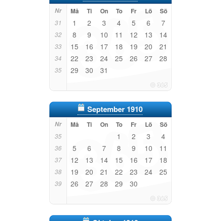
Nr
Må
Ti
On
To
Fr
Lö
Sö
1
2
3
4
5
6
7
31
8
9
10
11
12
13
14
32
15
16
17
18
19
20
21
33
22
23
24
25
26
27
28
34
29
30
31
35
September 1910
Nr
Må
Ti
On
To
Fr
Lö
Sö
1
2
3
4
35
5
6
7
8
9
10
11
36
12
13
14
15
16
17
18
37
19
20
21
22
23
24
25
38
26
27
28
29
30
39