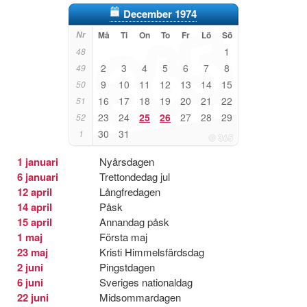
December 1974
Nr
Må
Ti
On
To
Fr
Lö
Sö
1
48
2
3
4
5
6
7
8
49
9
10
11
12
13
14
15
50
16
17
18
19
20
21
22
51
23
24
25
26
27
28
29
52
30
31
1
1 januari
Nyårsdagen
6 januari
Trettondedag jul
12 april
Långfredagen
14 april
Påsk
15 april
Annandag påsk
1 maj
Första maj
23 maj
Kristi Himmelsfärdsdag
2 juni
Pingstdagen
6 juni
Sveriges nationaldag
22 juni
Midsommardagen