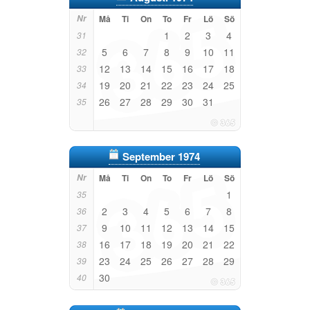
Nr
Må
Ti
On
To
Fr
Lö
Sö
1
2
3
4
31
5
6
7
8
9
10
11
32
12
13
14
15
16
17
18
33
19
20
21
22
23
24
25
34
26
27
28
29
30
31
35
September 1974
Nr
Må
Ti
On
To
Fr
Lö
Sö
1
35
2
3
4
5
6
7
8
36
9
10
11
12
13
14
15
37
16
17
18
19
20
21
22
38
23
24
25
26
27
28
29
39
30
40