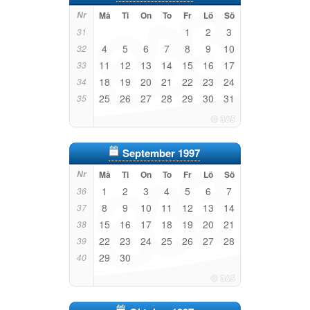
Nr
Må
Ti
On
To
Fr
Lö
Sö
1
2
3
31
4
5
6
7
8
9
10
32
11
12
13
14
15
16
17
33
18
19
20
21
22
23
24
34
25
26
27
28
29
30
31
35
September 1997
Nr
Må
Ti
On
To
Fr
Lö
Sö
1
2
3
4
5
6
7
36
8
9
10
11
12
13
14
37
15
16
17
18
19
20
21
38
22
23
24
25
26
27
28
39
29
30
40