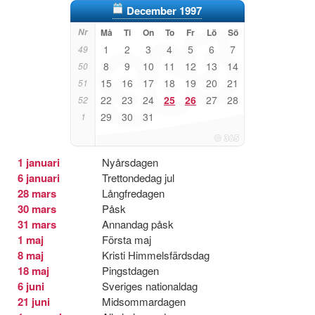
December 1997
Nr
Må
Ti
On
To
Fr
Lö
Sö
1
2
3
4
5
6
7
49
8
9
10
11
12
13
14
50
15
16
17
18
19
20
21
51
22
23
24
25
26
27
28
52
29
30
31
1
1 januari
Nyårsdagen
6 januari
Trettondedag jul
28 mars
Långfredagen
30 mars
Påsk
31 mars
Annandag påsk
1 maj
Första maj
8 maj
Kristi Himmelsfärdsdag
18 maj
Pingstdagen
6 juni
Sveriges nationaldag
21 juni
Midsommardagen