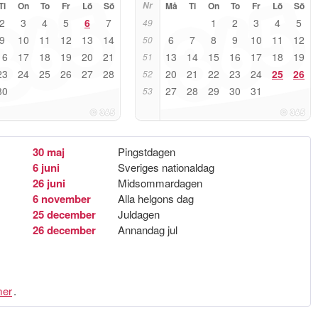
Ti
On
To
Fr
Lö
Sö
Nr
Må
Ti
On
To
Fr
Lö
Sö
2
3
4
5
6
7
1
2
3
4
5
49
9
10
11
12
13
14
6
7
8
9
10
11
12
50
16
17
18
19
20
21
13
14
15
16
17
18
19
51
23
24
25
26
27
28
20
21
22
23
24
25
26
52
30
27
28
29
30
31
53
30 maj
Pingstdagen
6 juni
Sveriges nationaldag
26 juni
Midsommardagen
6 november
Alla helgons dag
25 december
Juldagen
26 december
Annandag jul
er
.