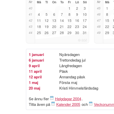
Nr
Må
Ti
On
To
Fr
Lö
Sö
Nr
Må
1
2
3
1
40
45
4
5
6
7
8
9
10
8
41
46
11
12
13
14
15
16
17
15
42
47
18
19
20
21
22
23
24
22
43
48
25
26
27
28
29
30
31
29
44
49
1 januari
Nyårsdagen
6 januari
Trettondedag jul
9 april
Långfredagen
11 april
Påsk
12 april
Annandag påsk
1 maj
Första maj
20 maj
Kristi Himmelsfärdsdag
Se ännu fler
Helgdagar 2004
.
Titta även på
Kalender 2005
och
Veckonumm