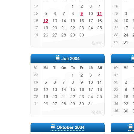
1
2
3
4
14
18
5
6
7
8
9
10
11
3
15
19
12
13
14
15
16
17
18
10
16
20
19
20
21
22
23
24
25
17
17
21
26
27
28
29
30
24
18
22
31
23
Juli 2004
Nr
Må
Ti
On
To
Fr
Lö
Sö
Nr
Må
1
2
3
4
27
31
5
6
7
8
9
10
11
2
28
32
12
13
14
15
16
17
18
9
29
33
19
20
21
22
23
24
25
16
30
34
26
27
28
29
30
31
23
31
35
30
36
Oktober 2004