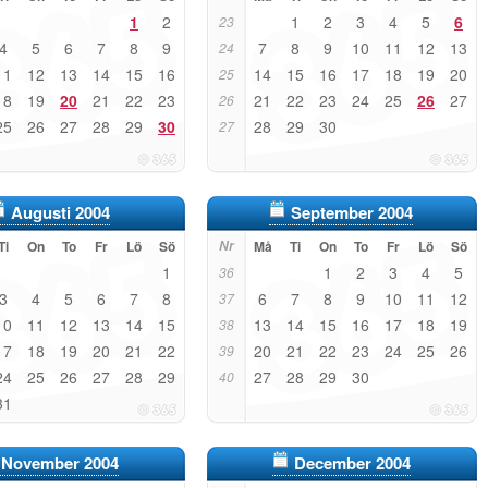
1
2
1
2
3
4
5
6
23
4
5
6
7
8
9
7
8
9
10
11
12
13
24
11
12
13
14
15
16
14
15
16
17
18
19
20
25
18
19
20
21
22
23
21
22
23
24
25
26
27
26
25
26
27
28
29
30
28
29
30
27
Augusti 2004
September 2004
Ti
On
To
Fr
Lö
Sö
Nr
Må
Ti
On
To
Fr
Lö
Sö
1
1
2
3
4
5
36
3
4
5
6
7
8
6
7
8
9
10
11
12
37
10
11
12
13
14
15
13
14
15
16
17
18
19
38
17
18
19
20
21
22
20
21
22
23
24
25
26
39
24
25
26
27
28
29
27
28
29
30
40
31
November 2004
December 2004