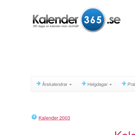
365 dagar en kalender inom räckhåll!
Årskalendrar
Helgdagar
Pra
Kalender 2003
Kal