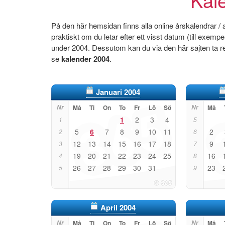
På den här hemsidan finns alla online årskalendrar /
praktiskt om du letar efter ett visst datum (till exem
under 2004. Dessutom kan du via den här sajten ta re
se
kalender 2004
.
Januari 2004
Nr
Må
Ti
On
To
Fr
Lö
Sö
Nr
Må
1
2
3
4
1
5
5
6
7
8
9
10
11
2
2
6
12
13
14
15
16
17
18
9
3
7
19
20
21
22
23
24
25
16
4
8
26
27
28
29
30
31
23
5
9
April 2004
Nr
Må
Ti
On
To
Fr
Lö
Sö
Nr
Må