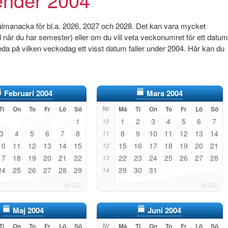
 almanacka för bl.a. 2026, 2027 och 2028. Det kan vara mycket
pel när du har semester) eller om du vill veta veckonumret för ett datum
da på vilken veckodag ett visst datum faller under 2004. Här kan du
Februari 2004
Mars 2004
Ti
On
To
Fr
Lö
Sö
Nr
Må
Ti
On
To
Fr
Lö
Sö
1
1
2
3
4
5
6
7
10
3
4
5
6
7
8
8
9
10
11
12
13
14
11
10
11
12
13
14
15
15
16
17
18
19
20
21
12
17
18
19
20
21
22
22
23
24
25
26
27
28
13
24
25
26
27
28
29
29
30
31
14
Maj 2004
Juni 2004
Ti
On
To
Fr
Lö
Sö
Nr
Må
Ti
On
To
Fr
Lö
Sö