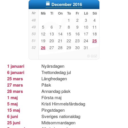
December 2016
Nr
Må
Ti
On
To
Fr
Lö
Sö
1
2
3
4
48
5
6
7
8
9
10
11
49
12
13
14
15
16
17
18
50
19
20
21
22
23
24
25
51
26
27
28
29
30
31
52
1 januari
Nyårsdagen
6 januari
Trettondedag jul
25 mars
Långfredagen
27 mars
Påsk
28 mars
Annandag påsk
1 maj
Första maj
5 maj
Kristi Himmelsfärdsdag
15 maj
Pingstdagen
6 juni
Sveriges nationaldag
25 juni
Midsommardagen