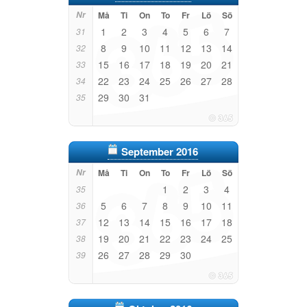
Nr
Må
Ti
On
To
Fr
Lö
Sö
1
2
3
4
5
6
7
31
8
9
10
11
12
13
14
32
15
16
17
18
19
20
21
33
22
23
24
25
26
27
28
34
29
30
31
35
September 2016
Nr
Må
Ti
On
To
Fr
Lö
Sö
1
2
3
4
35
5
6
7
8
9
10
11
36
12
13
14
15
16
17
18
37
19
20
21
22
23
24
25
38
26
27
28
29
30
39