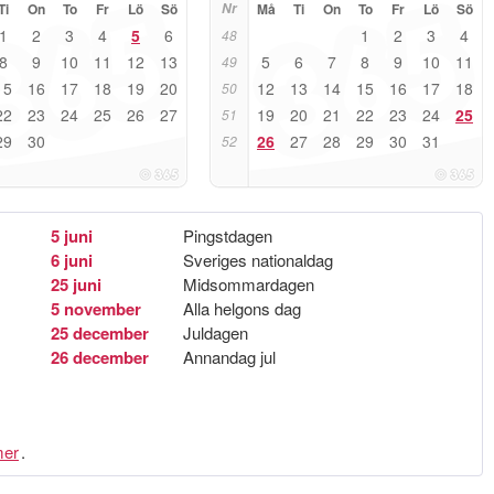
Ti
On
To
Fr
Lö
Sö
Nr
Må
Ti
On
To
Fr
Lö
Sö
1
2
3
4
5
6
1
2
3
4
48
8
9
10
11
12
13
5
6
7
8
9
10
11
49
15
16
17
18
19
20
12
13
14
15
16
17
18
50
22
23
24
25
26
27
19
20
21
22
23
24
25
51
29
30
26
27
28
29
30
31
52
5 juni
Pingstdagen
6 juni
Sveriges nationaldag
25 juni
Midsommardagen
5 november
Alla helgons dag
25 december
Juldagen
26 december
Annandag jul
er
.