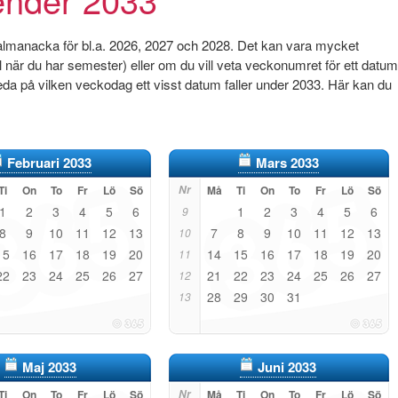
 almanacka för bl.a. 2026, 2027 och 2028. Det kan vara mycket
pel när du har semester) eller om du vill veta veckonumret för ett datum
da på vilken veckodag ett visst datum faller under 2033. Här kan du
Februari 2033
Mars 2033
Ti
On
To
Fr
Lö
Sö
Nr
Må
Ti
On
To
Fr
Lö
Sö
1
2
3
4
5
6
1
2
3
4
5
6
9
8
9
10
11
12
13
7
8
9
10
11
12
13
10
15
16
17
18
19
20
14
15
16
17
18
19
20
11
22
23
24
25
26
27
21
22
23
24
25
26
27
12
28
29
30
31
13
Maj 2033
Juni 2033
Ti
On
To
Fr
Lö
Sö
Nr
Må
Ti
On
To
Fr
Lö
Sö