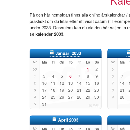
På den här hemsidan finns alla online årskalendrar /
praktiskt om du letar efter ett visst datum (till exem
under 2033. Dessutom kan du via den här sajten ta re
se
kalender 2033
.
Januari 2033
Nr
Må
Ti
On
To
Fr
Lö
Sö
Nr
Må
1
2
53
5
3
4
5
6
7
8
9
7
1
6
10
11
12
13
14
15
16
14
2
7
17
18
19
20
21
22
23
21
3
8
24
25
26
27
28
29
30
28
4
9
31
5
April 2033
Nr
Må
Ti
On
To
Fr
Lö
Sö
Nr
Må