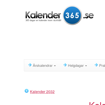
365 dagar en kalender inom räckhåll!
Årskalendrar
Helgdagar
Pra
Kalender 2032
Kal