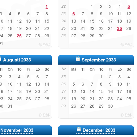
1
1
2
3
4
5
22
3
4
5
6
7
8
6
7
8
9
10
11
12
23
10
11
12
13
14
15
13
14
15
16
17
18
19
24
17
18
19
20
21
22
20
21
22
23
24
25
26
25
24
25
26
27
28
29
27
28
29
30
26
31
Augusti 2033
September 2033
Ti
On
To
Fr
Lö
Sö
Nr
Må
Ti
On
To
Fr
Lö
Sö
2
3
4
5
6
7
1
2
3
4
35
9
10
11
12
13
14
5
6
7
8
9
10
11
36
16
17
18
19
20
21
12
13
14
15
16
17
18
37
23
24
25
26
27
28
19
20
21
22
23
24
25
38
30
31
26
27
28
29
30
39
November 2033
December 2033