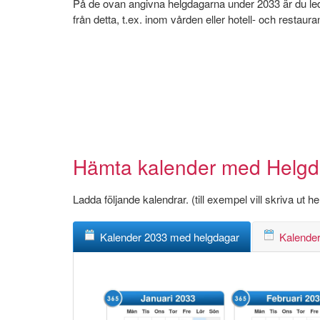
På de ovan angivna helgdagarna under 2033 är du ledig
från detta, t.ex. inom vården eller hotell- och restaur
Hämta kalender med Helgdag
Ladda följande kalendrar. (till exempel vill skriva ut 
Kalender 2033 med helgdagar
Kalender