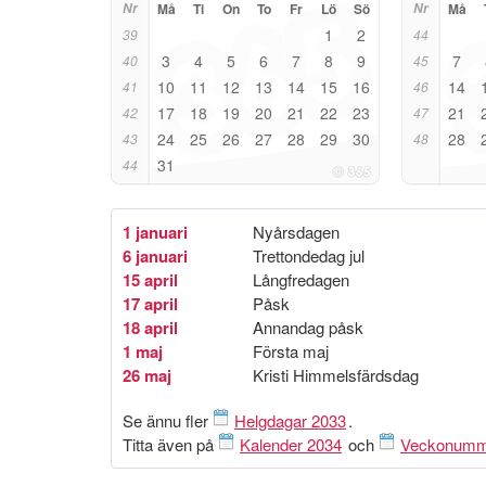
Nr
Må
Ti
On
To
Fr
Lö
Sö
Nr
Må
1
2
39
44
3
4
5
6
7
8
9
7
40
45
10
11
12
13
14
15
16
14
41
46
17
18
19
20
21
22
23
21
42
47
24
25
26
27
28
29
30
28
43
48
31
44
1 januari
Nyårsdagen
6 januari
Trettondedag jul
15 april
Långfredagen
17 april
Påsk
18 april
Annandag påsk
1 maj
Första maj
26 maj
Kristi Himmelsfärdsdag
Se ännu fler
Helgdagar 2033
.
Titta även på
Kalender 2034
och
Veckonumm