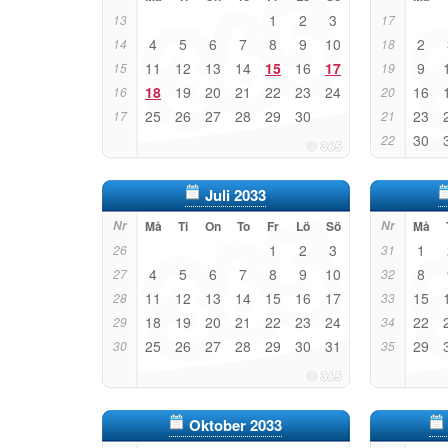
1
2
3
13
17
4
5
6
7
8
9
10
2
14
18
11
12
13
14
15
16
17
9
15
19
18
19
20
21
22
23
24
16
16
20
25
26
27
28
29
30
23
17
21
30
22
Juli 2033
Nr
Må
Ti
On
To
Fr
Lö
Sö
Nr
Må
1
2
3
1
26
31
4
5
6
7
8
9
10
8
27
32
11
12
13
14
15
16
17
15
28
33
18
19
20
21
22
23
24
22
29
34
25
26
27
28
29
30
31
29
30
35
Oktober 2033