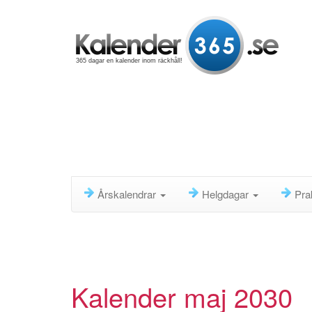
365 dagar en kalender inom räckhåll!
Årskalendrar
Helgdagar
Pra
Kalender maj 2030