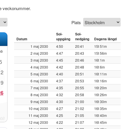
ive veckonummer.
Plats
Sol-
Sol-
Datum
uppgång
nedgång
Dagens längd
1 maj 2030
4:50
20:41
15t 51m
Sö
2 maj 2030
4:47
20:43
15t 56m
3 maj 2030
4:45
20:46
16t 1m
5
4 maj 2030
4:42
20:48
16t 6m
12
5 maj 2030
4:40
20:51
16t 11m
6 maj 2030
4:37
20:53
16t 16m
19
7 maj 2030
4:35
20:55
16t 20m
26
8 maj 2030
4:32
20:58
16t 26m
9 maj 2030
4:30
21:00
16t 30m
10 maj 2030
4:27
21:02
16t 35m
11 maj 2030
4:25
21:05
16t 40m
12 maj 2030
4:22
21:07
16t 45m