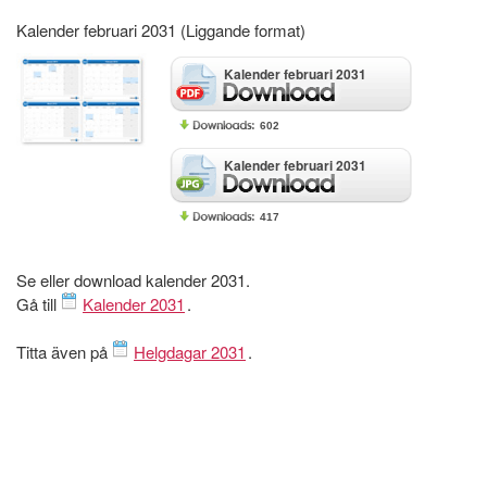
Kalender februari 2031 (Liggande format)
Kalender februari 2031
602
Kalender februari 2031
417
Se eller download kalender 2031.
Gå till
Kalender 2031
.
Titta även på
Helgdagar 2031
.