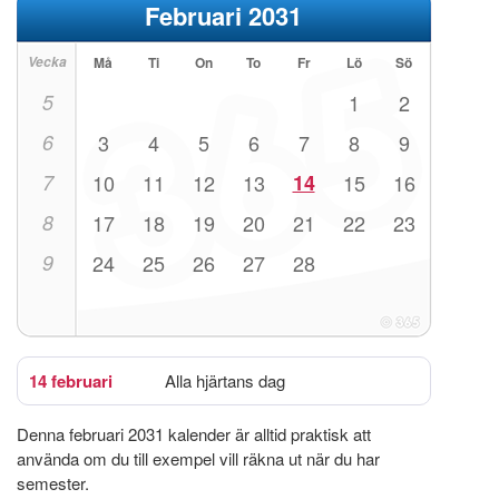
Februari 2031
Vecka
Må
Ti
On
To
Fr
Lö
Sö
5
1
2
6
3
4
5
6
7
8
9
7
10
11
12
13
14
15
16
8
17
18
19
20
21
22
23
9
24
25
26
27
28
14 februari
Alla hjärtans dag
Denna februari 2031 kalender är alltid praktisk att
använda om du till exempel vill räkna ut när du har
semester.