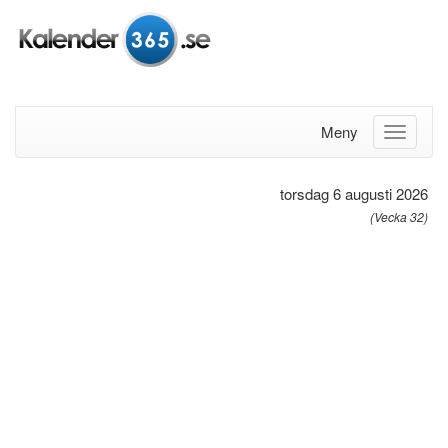
Meny
torsdag 6 augusti 2026
(Vecka 32)